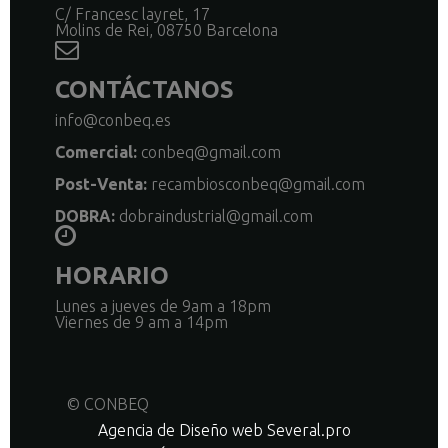
C/ Francesc layret, 17
Molins de Rei, 08750 Barcelona
CONTÁCTANOS
info@conbeq.es
Comercial:
conbeq@gmail.com
Post-Venta:
recambiosconbeq@gmail.com
DOBRA:
dobraindustrial@gmail.com
HORARIO
Lunes a jueves de 9am a 18pm
Viernes de 9 am a 14pm
© CONBEQ
Agencia de Diseño web Several.pro