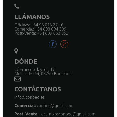
LLÁMANOS
Oficinas: +34 93 013 27 16
Comercial: +34 608 094 399
Post-Venta: +34 609 663 852
DÓNDE
C/ Francesc layret, 17
Molins de Rei, 08750 Barcelona
CONTÁCTANOS
info@conbeq.es
Comercial:
conbeq@gmail.com
Post-Venta:
recambiosconbeq@gmail.com